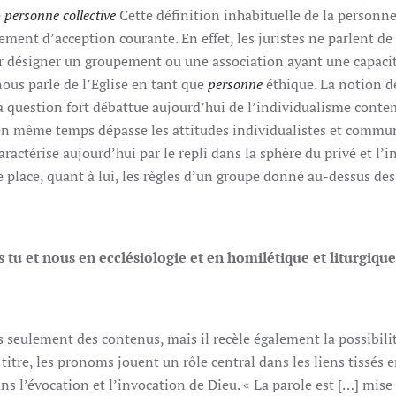
e
personne collective
Cette définition inhabituelle de la personne
lement d’acception courante. En effet, les juristes ne parlent de
 désigner un groupement ou une association ayant une capacité
ous parle de l’Eglise en tant que
personne
éthique. La notion 
a question fort débattue aujourd’hui de l’individualisme conte
en même temps dépasse les attitudes individualistes et commun
ractérise aujourd’hui par le repli dans la sphère du privé et l’in
lace, quant à lui, les règles d’un groupe donné au-dessus des l
 tu et nous en ecclésiologie et en homilétique et liturgique
s seulement des contenus, mais il recèle également la possibilit
 titre, les pronoms jouent un rôle central dans les liens tissés e
s l’évocation et l’invocation de Dieu. « La parole est […] mis