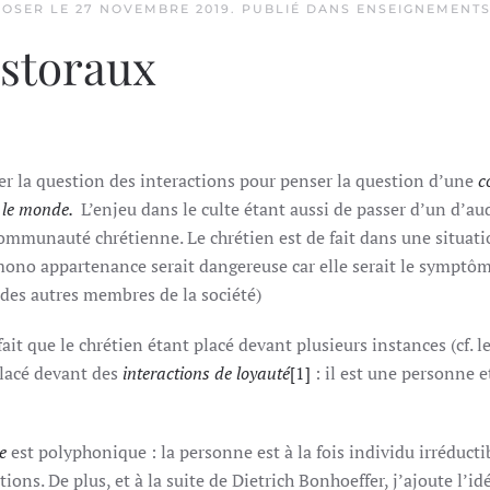
MOSER LE
27 NOVEMBRE 2019
. PUBLIÉ DANS
ENSEIGNEMENT
astoraux
iller la question des interactions pour penser la question d’une
c
r le monde.
L’enjeu dans le culte étant aussi de passer d’un d’au
ommunauté chrétienne. Le chrétien est de fait dans une situati
ono appartenance serait dangereuse car elle serait le symptôm
 des autres membres de la société)
fait que le chrétien étant placé devant plusieurs instances (cf. l
lacé devant des
interactions de loyauté
[1]
: il est une personne 
e
est polyphonique : la personne est à la fois individu irréduct
tions. De plus, et à la suite de Dietrich Bonhoeffer, j’ajoute l