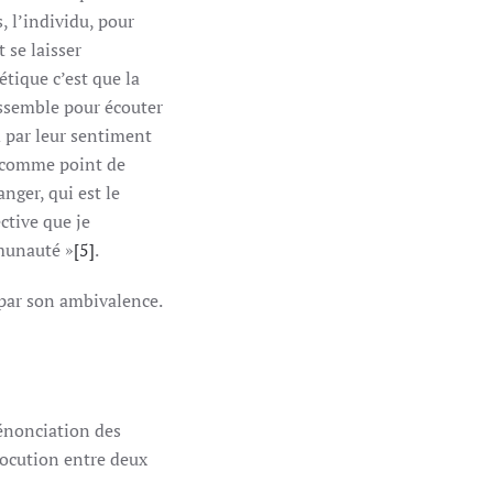
s, l’individu, pour
 se laisser
étique c’est que la
assemble pour écouter
rd par leur sentiment
e comme point de
nger, qui est le
ctive que je
mmunauté »
[5]
.
) par son ambivalence.
’énonciation des
rlocution entre deux