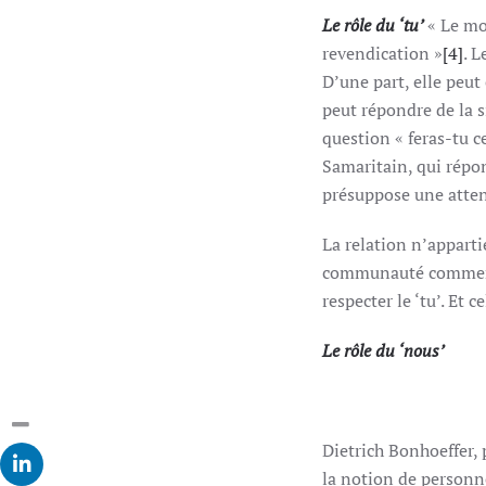
Le rôle du ‘tu’
« Le mo
revendication »
[4]
. L
D’une part, elle peut
peut répondre de la s
question « feras-tu c
Samaritain, qui répon
présuppose une attent
La relation n’appartie
communauté commence p
respecter le ‘tu’. Et
Le rôle du ‘nous’
Dietrich Bonhoeffer, p
la notion de personne