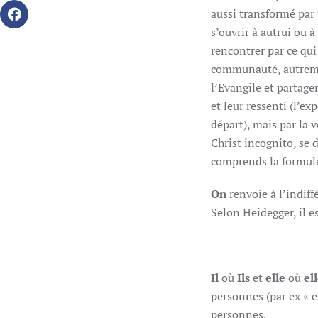
aussi transformé par u
s’ouvrir à autrui ou à
rencontrer par ce qui 
communauté, autremen
l’Evangile et partage
et leur ressenti (l’e
départ), mais par la 
Christ incognito, se 
comprends la formule
On
renvoie à l’indif
Selon Heidegger, il es
Il
où
Ils
et
elle
où
ell
personnes (par ex « e
personnes.