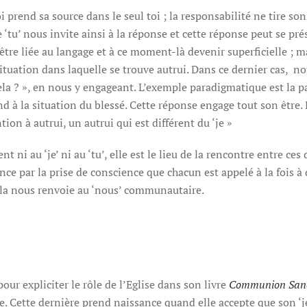
i prend sa source dans le seul toi ; la responsabilité ne tire son
e ‘tu’ nous invite ainsi à la réponse et cette réponse peut se pr
 être liée au langage et à ce moment-là devenir superficielle ; ma
ituation dans laquelle se trouve autrui. Dans ce dernier cas, n
ela ? », en nous y engageant. L’exemple paradigmatique est la 
d à la situation du blessé. Cette réponse engage tout son être. L
ion à autrui, un autrui qui est différent du ‘je »
nt ni au ‘je’ ni au ‘tu’, elle est le lieu de la rencontre entre ce
ar la prise de conscience que chacun est appelé à la fois à dé
 cela nous renvoie au ‘nous’ communautaire.
our expliciter le rôle de l’Eglise dans son livre
Communion San
. Cette dernière prend naissance quand elle accepte que son ‘je