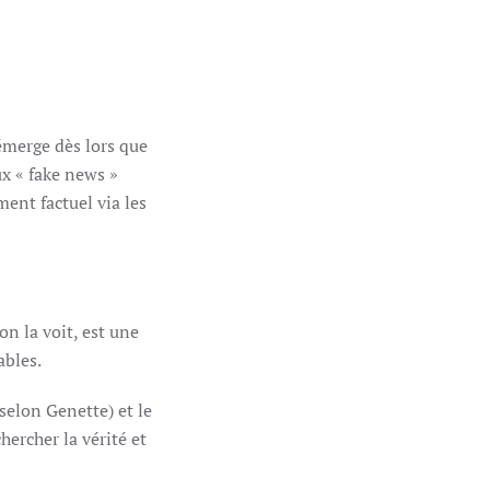
 émerge dès lors que
ux « fake news »
ent factuel via les
on la voit, est une
rables.
 selon Genette) et le
hercher la vérité et