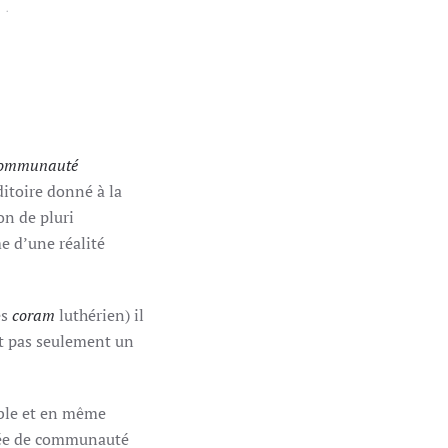
S
.
ommunauté
ditoire donné à la
on de pluri
e d’une réalité
es
coram
luthérien)
il
et pas seulement un
ible et en même
’idée de communauté