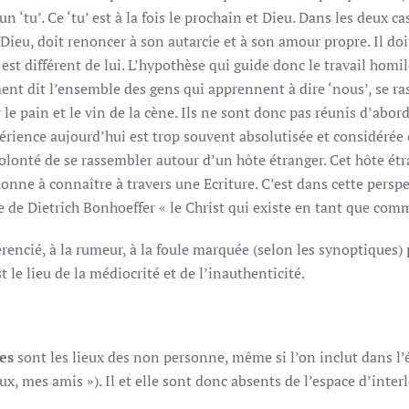
n ‘tu’. Ce ‘tu’ est à la fois le prochain et Dieu. Dans les deux ca
 Dieu, doit renoncer à son autarcie et à son amour propre. Il doit
est différent de lui. L’hypothèse qui guide donc le travail homil
t dit l’ensemble des gens qui apprennent à dire ‘nous’, se r
r le pain et le vin de la cène. Ils ne sont donc pas réunis d’abo
xpérience aujourd’hui est trop souvent absolutisée et considéré
volonté de se rassembler autour d’un hôte étranger. Cet hôte étra
donne à connaître à travers une Ecriture. C’est dans cette perspe
 de Dietrich Bonhoeffer « le Christ qui existe en tant que co
férencié, à la rumeur, à la foule marquée (selon les synoptiques
t le lieu de la médiocrité et de l’inauthenticité.
es
sont les lieux des non personne, même si l’on inclut dans l
ux, mes amis »). Il et elle sont donc absents de l’espace d’inte