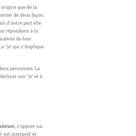
 origine que de la
ésenter de deux façon.
is d’autre part elle
ous répondons à la
parabole du bon
e ‘je’ qui s’implique
s deux personnes. La
cliner son ‘je’ et à
ctorum
, s’appuie sur
’ est interpelé et