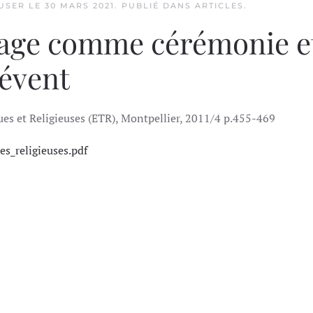
 USER LE
30 MARS 2021
. PUBLIÉ DANS
ARTICLES
.
age comme cérémonie e
évent
es et Religieuses (ETR), Montpellier, 2011/4 p.455-469
es_religieuses.pdf