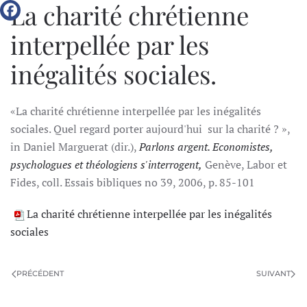
La charité chrétienne
interpellée par les
inégalités sociales.
«La charité chrétienne interpellée par les inégalités
sociales. Quel regard porter aujourd'hui sur la charité ? »,
in Daniel Marguerat (dir.),
P
ar
l
o
n
s argent.
E
co
n
o
m
i
s
t
e
s
,
p
s
y
ch
o
logues
e
t théologiens s
'
i
n
t
e
r
ro
g
e
n
t
,
Genève, Labor et
Fides, coll. Essais bibliques no 39, 2006, p. 85-101
La charité chrétienne interpellée par les inégalités
sociales
PRÉCÉDENT
SUIVANT